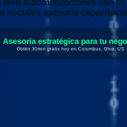
os web
automatizaciones con IA
s sociales
asesoría
capacitaci
Asesoría estratégica para tu neg
Obtén 30min gratis hoy en Columbus, Ohio, US