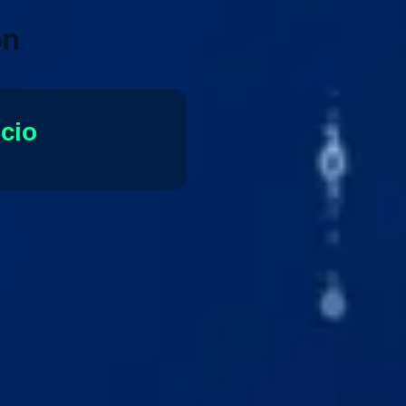
ón
ocio