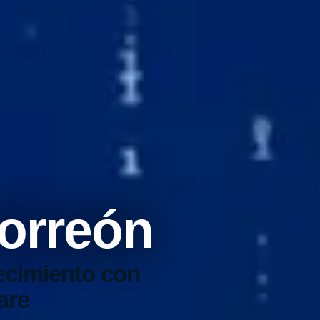
Torreón
ecimiento con
are