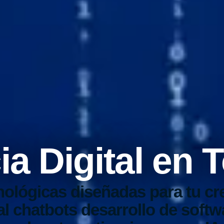
a Digital en 
nológicas diseñadas para tu cr
al
chatbots
desarrollo de softw