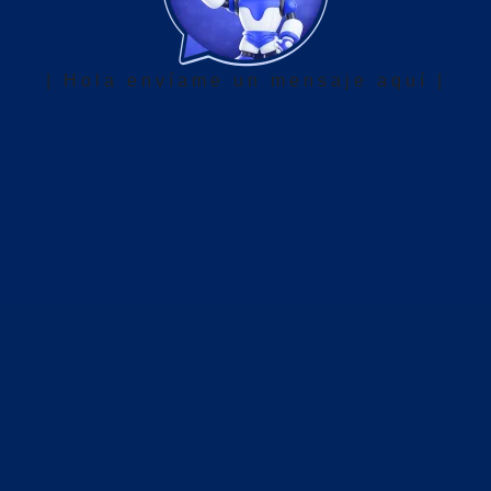
| Hola envíame un mensaje aquí |