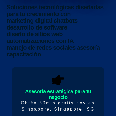
Soluciones tecnológicas diseñadas
para tu crecimiento con
marketing digital
chatbots
desarrollo de software
diseño de sitios web
automatizaciones con IA
manejo de redes sociales
asesoría
capacitación
Asesoría estratégica para tu
negocio
Obtén 30min gratis hoy en
Singapore, Singapore, SG