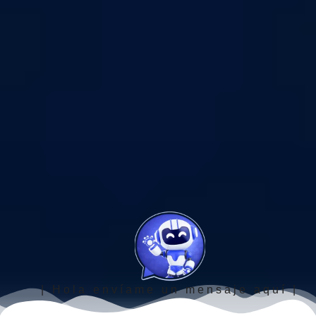
| Hola envíame un mensaje aquí |