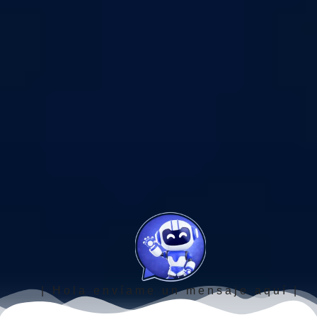
| Hola envíame un mensaje aquí |