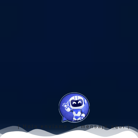
| Hola envíame un mensaje aquí |