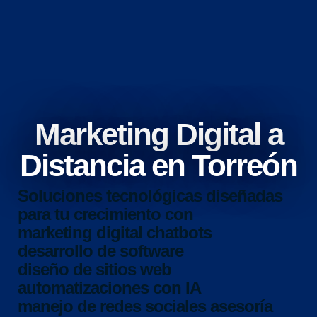
Marketing Digital a
Distancia en Torreón
Soluciones tecnológicas diseñadas
para tu crecimiento con
marketing digital
chatbots
desarrollo de software
diseño de sitios web
automatizaciones con IA
manejo de redes sociales
asesoría