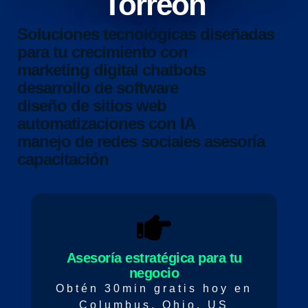
Torreón
Soluciones tecnológicas diseñadas
para tu crecimiento con
marketing digital
chatbots
desarrollo de software
diseño de sitios web
automatizaciones con IA
manejo de redes sociales
asesoría
capacitación
Asesoría estratégica para tu
negocio
Obtén 30min gratis hoy en
Columbus, Ohio, US