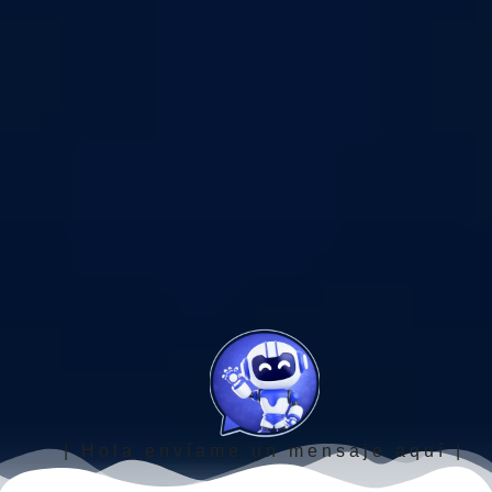
| Hola envíame un mensaje aquí |