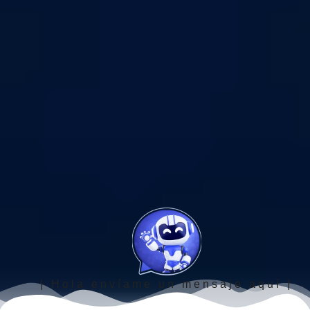
| Hola envíame un mensaje aquí |