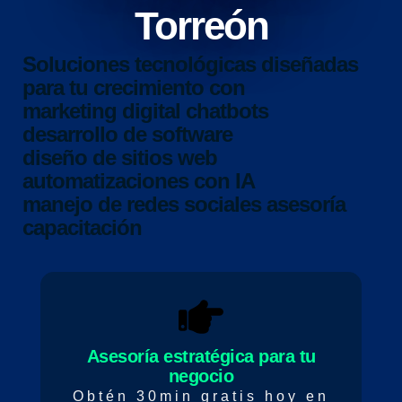
Torreón
Soluciones tecnológicas diseñadas
para tu crecimiento con
marketing digital
chatbots
desarrollo de software
diseño de sitios web
automatizaciones con IA
manejo de redes sociales
asesoría
capacitación
Asesoría estratégica para tu
negocio
Obtén 30min gratis hoy en