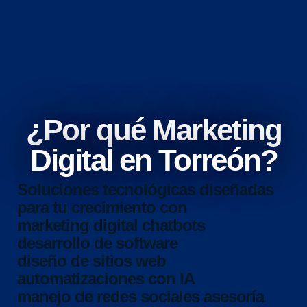
¿Por qué Marketing
Digital en Torreón?
Soluciones tecnológicas diseñadas
para tu crecimiento con
marketing digital
chatbots
desarrollo de software
diseño de sitios web
automatizaciones con IA
manejo de redes sociales
asesoría