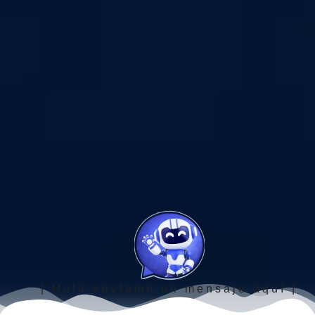
| Hola envíame un mensaje aquí |