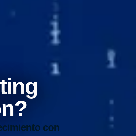
ting
ón?
ecimiento con