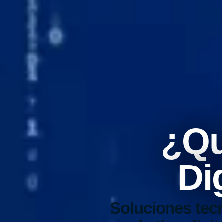
¿Qu
Di
Soluciones tec