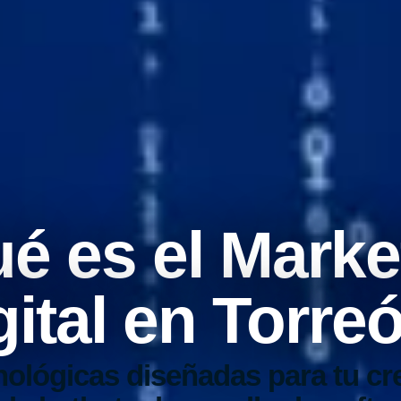
é es el Marke
gital en Torre
nológicas diseñadas para tu cr