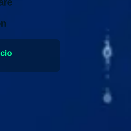
are
ón
ocio