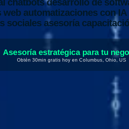
al
chatbots
desarrollo de softw
os web
automatizaciones con IA
s sociales
asesoría
capacitaci
Asesoría estratégica para tu neg
Obtén 30min gratis hoy en Columbus, Ohio, US