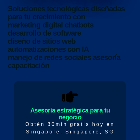
Soluciones tecnológicas diseñadas
para tu crecimiento con
marketing digital
chatbots
desarrollo de software
diseño de sitios web
automatizaciones con IA
manejo de redes sociales
asesoría
capacitación
Asesoría estratégica para tu
negocio
Obtén 30min gratis hoy en
Singapore, Singapore, SG