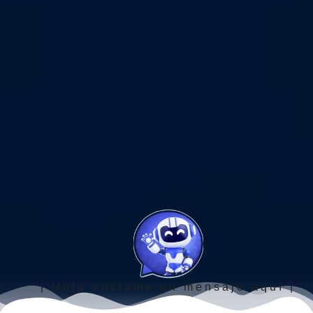
| Hola envíame un mensaje aquí |