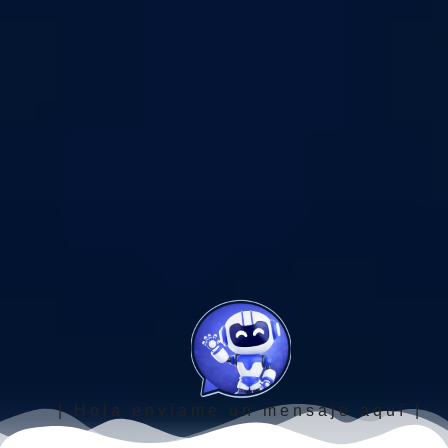
| Hola envíame un mensaje aquí |