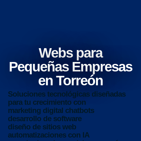
Webs para
Pequeñas Empresas
en Torreón
Soluciones tecnológicas diseñadas
para tu crecimiento con
marketing digital
chatbots
desarrollo de software
diseño de sitios web
automatizaciones con IA