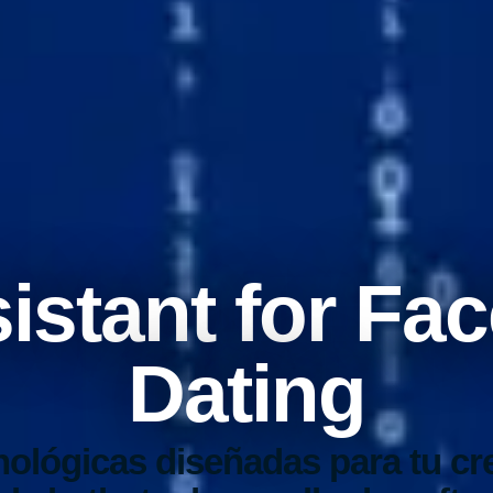
sistant for Fa
Dating
nológicas diseñadas para tu cr