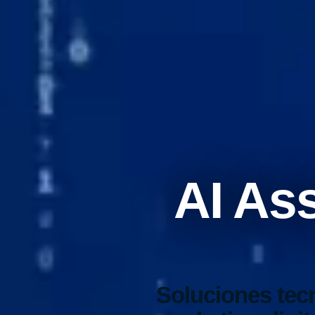
AI As
Soluciones tec