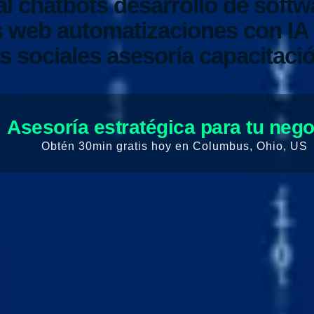
al
chatbots
desarrollo de softw
os web
automatizaciones con IA
s sociales
asesoría
capacitaci
Asesoría estratégica para tu neg
Obtén 30min gratis hoy en Columbus, Ohio, US