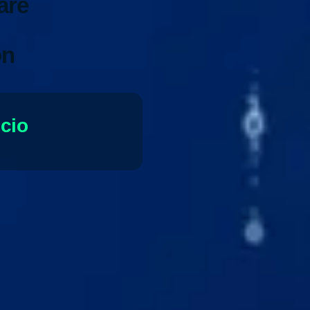
are
ón
ocio