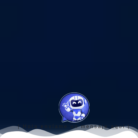
| Hola envíame un mensaje aquí |