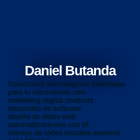
Daniel Butanda
Soluciones tecnológicas diseñadas
para tu crecimiento con
marketing digital
chatbots
desarrollo de software
diseño de sitios web
automatizaciones con IA
manejo de redes sociales
asesoría