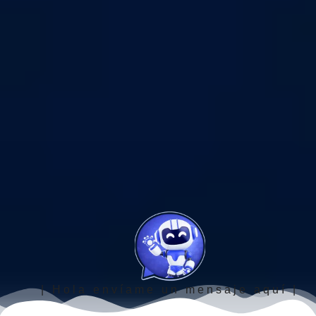
| Hola envíame un mensaje aquí |