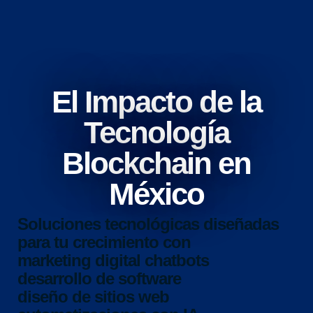
El Impacto de la
Tecnología
Blockchain en
México
Soluciones tecnológicas diseñadas
para tu crecimiento con
marketing digital
chatbots
desarrollo de software
diseño de sitios web