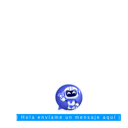
| Hola envíame un mensaje aquí |