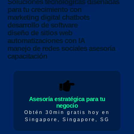
Soluciones tecnológicas diseñadas
para tu crecimiento con
marketing digital
chatbots
desarrollo de software
diseño de sitios web
automatizaciones con IA
manejo de redes sociales
asesoría
capacitación
Asesoría estratégica para tu
negocio
Obtén 30min gratis hoy en
Singapore, Singapore, SG