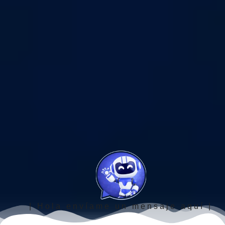
| Hola envíame un mensaje aquí |